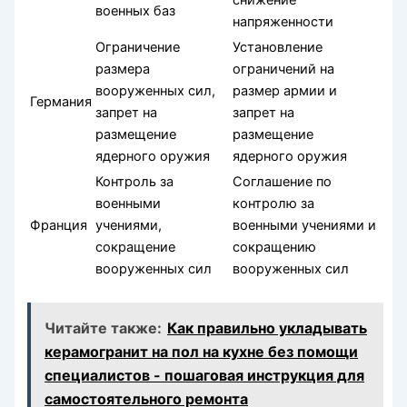
снижение
военных баз
напряженности
Ограничение
Установление
размера
ограничений на
вооруженных сил,
размер армии и
Германия
запрет на
запрет на
размещение
размещение
ядерного оружия
ядерного оружия
Контроль за
Соглашение по
военными
контролю за
Франция
учениями,
военными учениями и
сокращение
сокращению
вооруженных сил
вооруженных сил
Читайте также:
Как правильно укладывать
керамогранит на пол на кухне без помощи
специалистов - пошаговая инструкция для
самостоятельного ремонта