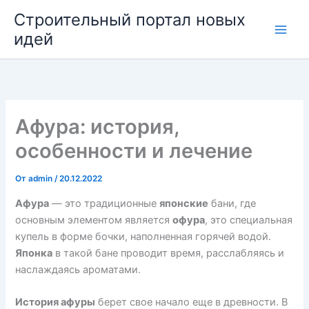
Перейти
Строительный портал новых
к
идей
содержимому
Афура: история,
особенности и лечение
От
admin
/
20.12.2022
Афура
— это традиционные
японские
бани, где
основным элементом является
офура
, это специальная
купель в форме бочки, наполненная горячей водой.
Японка
в такой бане проводит время, расслабляясь и
наслаждаясь ароматами.
История афуры
берет свое начало еще в древности. В