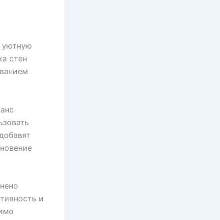
ь уютную
ка стен
ованием
ванс
ьзовать
 добавят
кновение
лнено
тивность и
димо