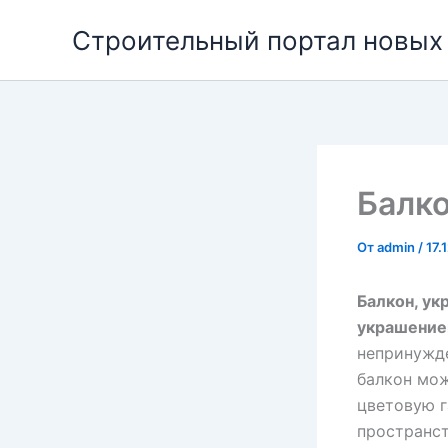
Перейти
Строительный портал новых
к
содержимому
Балко
От
admin
/
17.
Балкон, ук
украшение
непринужде
балкон мож
цветовую г
пространст