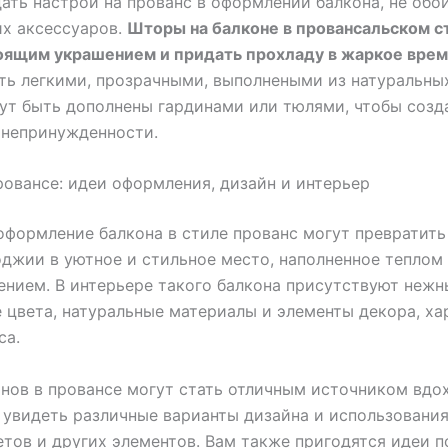
ать настрой на прованс в оформлении балкона, не обо
х аксессуаров.
Шторы на балконе в провансальском с
оящим украшением и придать прохладу в жаркое врем
ь легкими, прозрачными, выполнеными из натуральных
т быть дополнены гардинами или тюлями, чтобы созд
 непринужденности.
ровансе: идеи оформления, дизайн и интерьер
оформление балкона в стиле прованс могут превратить 
джии в уютное и стильное место, наполненное теплом
нием. В интерьере такого балкона присутствуют нежн
 цвета, натуральные материалы и элементы декора, х
са.
нов в провансе могут стать отличным источником вдо
увидеть различные варианты дизайна и использования
етов и других элементов. Вам также пригодятся идеи п