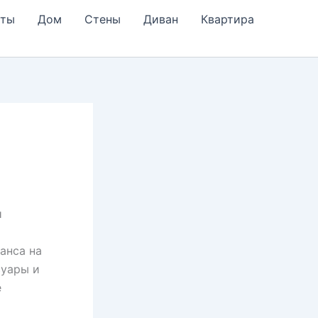
еты
Дом
Стены
Диван
Квартира
м
анса на
суары и
е