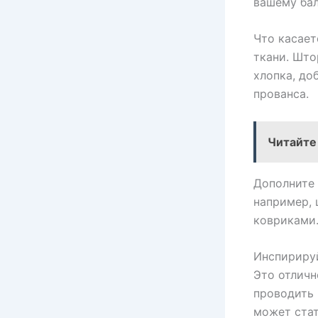
вашему бал
Что касает
ткани. Што
хлопка, до
прованса.
Читайте
Дополните 
например,
ковриками.
Инспирируй
Это отличн
проводить 
может стат