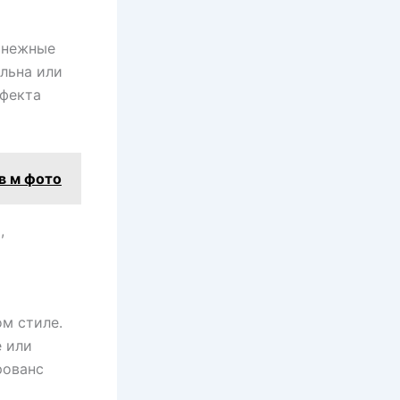
и нежные
льна или
ффекта
в м фото
,
м стиле.
е или
рованс