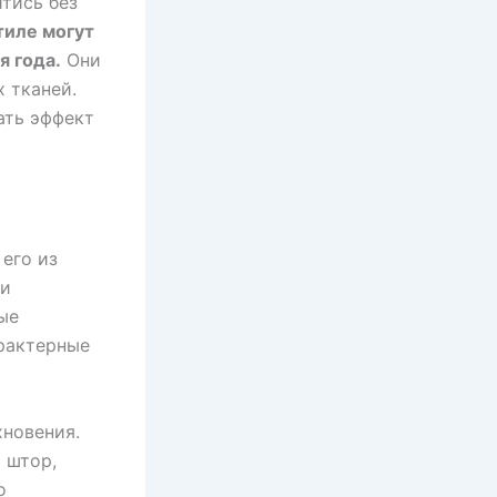
йтись без
тиле могут
я года.
Они
 тканей.
ать эффект
его из
 и
ые
арактерные
хновения.
 штор,
о