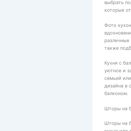
выбрать по
которые от
Фото кухон
вдохновени
различные 
также подб
Кухня с ба
уютное и з
семьей или
дизайна в 
балконом.
Шторы на б
Шторы на б
кухни или 