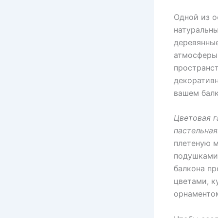
Одной из о
натуральны
деревянные
атмосферы 
пространст
декоративн
вашем балк
Цветовая г
пастельная
плетеную м
подушками 
балкона пр
цветами, к
орнаменто