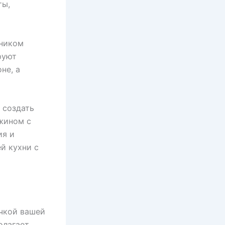
ты,
чником
руют
не, а
 создать
ужином с
ия и
й кухни с
очкой вашей
олагает