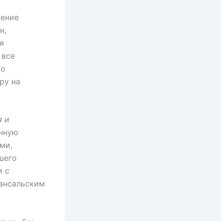
тение
н,
я
 все
ко
ру на
я и
нную
ми,
шего
и с
вансальским