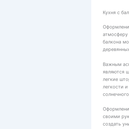
Кухня с ба
Оформление
атмосферу 
балкона мо
деревянных
Важным асп
являются ш
легкие што
легкости и
солнечного
Оформление
своими рук
создать ун