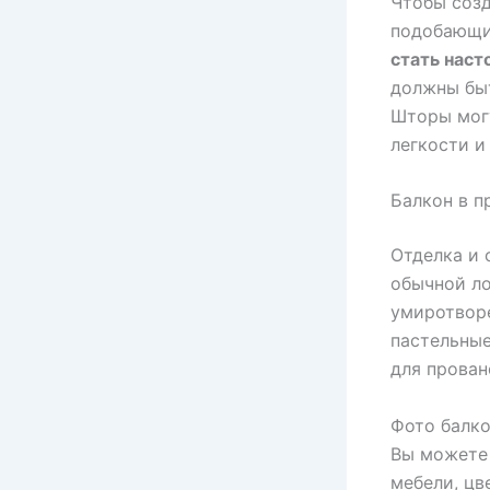
Чтобы созд
подобающи
стать наст
должны быт
Шторы могу
легкости и
Балкон в п
Отделка и 
обычной ло
умиротворе
пастельные
для прован
Фото балко
Вы можете 
мебели, цв