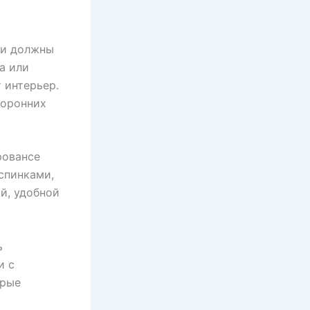
ни должны
а или
 интерьер.
торонних
ровансе
спинками,
й, удобной
ь
и с
орые