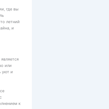
и, где вы
ль
 то летний
айна, и
 является
во или
 уют и
нсе
с
олнением к