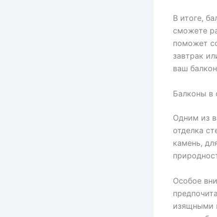
В итоге, б
сможете ра
поможет со
завтрак ил
ваш балкон
Балконы в 
Одним из в
отделка ст
камень, дл
природност
Особое вни
предпочита
изящными 