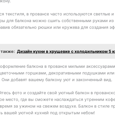
кону.
ся текстиля, в провансе часто используются светлые 
ры для балкона можно сшить собственными руками из 
бавив обязательно рюшки или кружева для создания э
 также:
Дизайн кухни в хрущевке с холодильником 5 к
оформление балкона в провансе милыми аксессуарами
 цветочными горшками, декоративными подушками или
 Они добавят вашему балкону уют и законченный вид.
тесь фото и создайте свой уютный балкон в прованско
ое место, где вы сможете наслаждаться утренним коф
время за ужином на свежем воздухе. Балкон в стиле п
ь вашей уютной кухней под открытым небом!