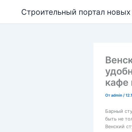
Перейти
Строительный портал новых
к
содержимому
Венск
удоб
кафе 
От
admin
/
12.
Барный сту
быть не то
Венский ст