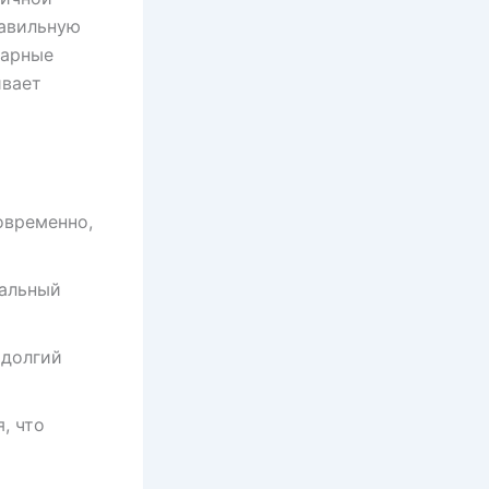
равильную
барные
ивает
овременно,
мальный
 долгий
, что