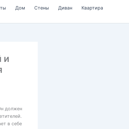
еты
Дом
Стены
Диван
Квартира
 и
я
Он должен
етителей.
ет в себе