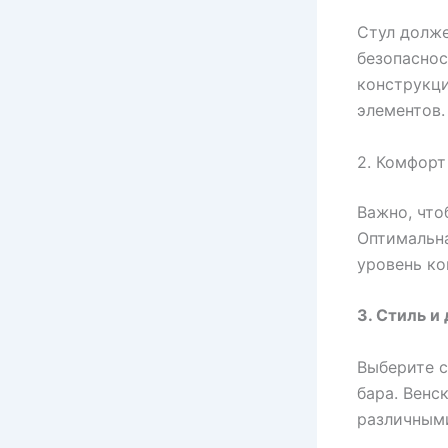
Стул долже
безопаснос
конструкци
элементов.
2. Комфорт
Важно, что
Оптимальна
уровень ко
3. Стиль и
Выберите с
бара. Венс
различными