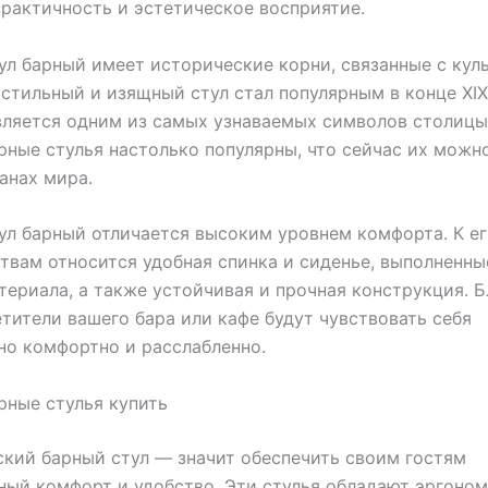
практичность и эстетическое восприятие.
ул барный имеет исторические корни, связанные с кул
 стильный и изящный стул стал популярным в конце XIX
вляется одним из самых узнаваемых символов столицы
рные стулья настолько популярны, что сейчас их можн
анах мира.
ул барный отличается высоким уровнем комфорта. К е
вам относится удобная спинка и сиденье, выполненны
териала, а также устойчивая и прочная конструкция. 
етители вашего бара или кафе будут чувствовать себя
о комфортно и расслабленно.
рные стулья купить
ский барный стул — значит обеспечить своим гостям
ый комфорт и удобство. Эти стулья обладают эргоно