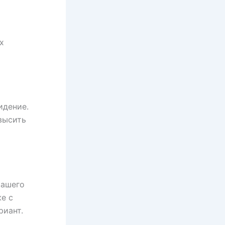
х
идение.
высить
вашего
же с
риант.