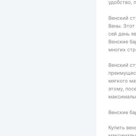
удобство, 
Венский ст
Вены. Этот
сей день я
Венские ба
многих стр
Венский ст
преимущест
мягкого ма
этому, пос
максимальн
Венские ба
Купить вен
максимальн