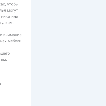
ах, чтобы
лья могут
тники или
тульям.
те внимание
инах мебели
ашего
тям.
а