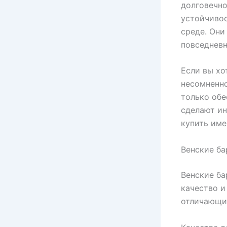
долговечно
устойчивос
среде. Они
повседнев
Если вы хо
несомненно
только обе
сделают ин
купить име
Венские ба
Венские ба
качество и
отличающий