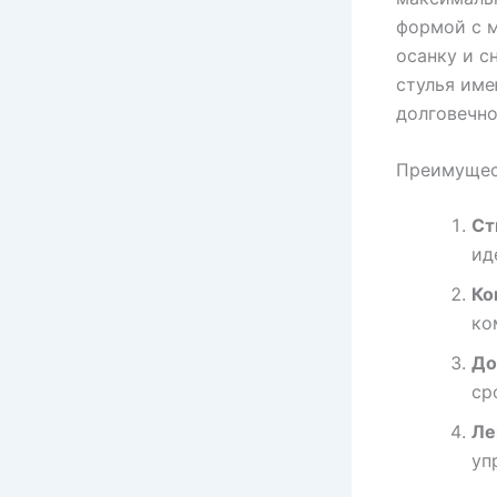
формой с 
осанку и с
стулья име
долговечно
Преимущест
Ст
ид
Ко
ко
До
ср
Ле
уп