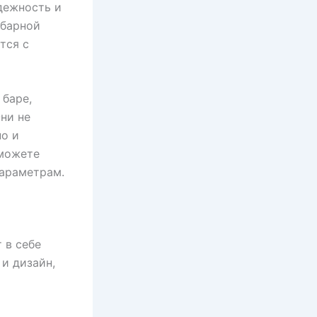
дежность и
 барной
тся с
 баре,
ни не
но и
сможете
параметрам.
 в себе
и дизайн,