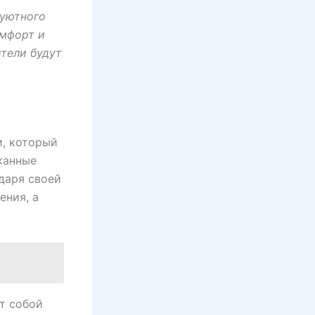
 уютного
омфорт и
ители будут
и, который
канные
даря своей
ения, а
т собой