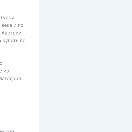
ьтурой
 века и по
 Австрии.
о купить во
го
е из
Благодаря
мичной