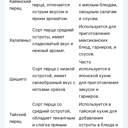
Кайенский
перца, отличается
к мясным блюдам,
перец
острым вкусом и
овощным салатам
ярким ароматом.
и соусам.
Используется для
Сорт перца средней
приготовления
остроты, имеет
Халапеньо
мексиканских
сладковатый вкус и
блюд, гарниров, и
нежный аромат.
соусов.
Часто
Сорт перца с низкой
используется в
остротой, имеет
японской кухне
Шишито
своеобразный вкус с
для приготовления
нотками орехов.
закусок и
гарниров.
Сорт перца со
Используется в
средней остротой,
тайской кухне для
Тайский
обладает пикантным
добавления
перец
и слегка пряным
остроты в блюда и