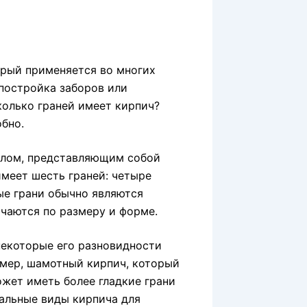
орый применяется во многих
 постройка заборов или
колько граней имеет кирпич?
бно.
елом, представляющим собой
меет шесть граней: четыре
ые грани обычно являются
чаются по размеру и форме.
некоторые его разновидности
имер, шамотный кирпич, который
ожет иметь более гладкие грани
иальные виды кирпича для