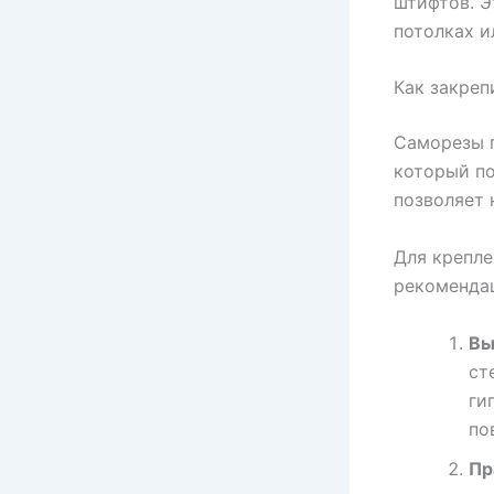
штифтов. Э
потолках и
Как закреп
Саморезы 
который по
позволяет 
Для крепл
рекоменда
Вы
ст
ги
по
Пр