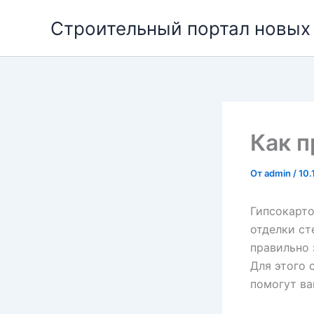
Перейти
Строительный портал новых
к
содержимому
Как п
От
admin
/
10.
Гипсокарто
отделки ст
правильно 
Для этого 
помогут ва