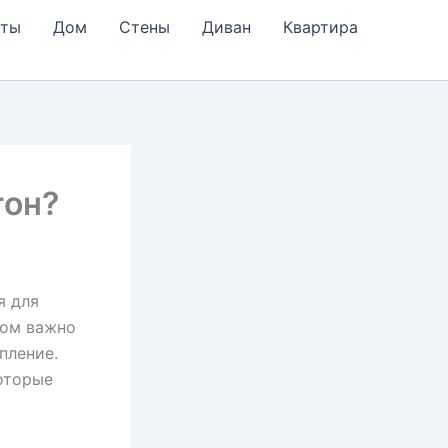
еты
Дом
Стены
Диван
Квартира
тон?
я для
ном важно
пление.
оторые