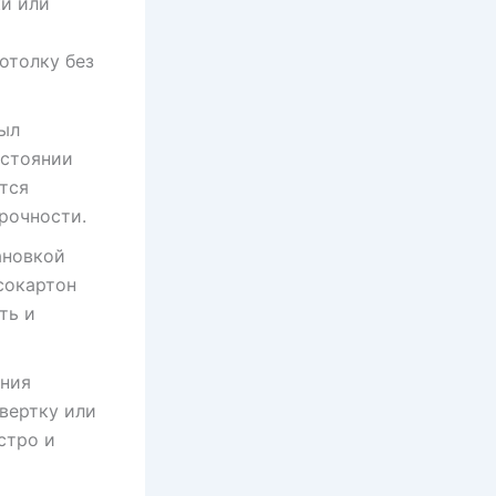
ки или
отолку без
ыл
сстоянии
ется
рочности.
ановкой
сокартон
ть и
ния
вертку или
стро и