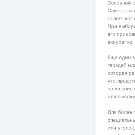
Основной с
Саморезы д
облегчают 
При выборе
его прикре
аккуратно,
Еще один в
гвоздей ил
которая ра
что предо
крепление 
или высоку
Для более 
специальны
или уголок