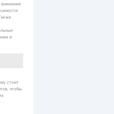
ь внимание
исимости
Также
альные
ение и
ому стоит
тов, чтобы
из