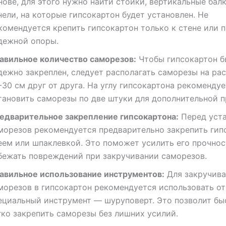
нове, для этого нужно найти стойки, вертикальные бал
нели, на которые гипсокартон будет установлен. Не
комендуется крепить гипсокартон только к стене или п
дежной опоры.
авильное количество саморезов:
Чтобы гипсокартон б
дежно закреплен, следует располагать саморезы на ра
-30 см друг от друга. На углу гипсокартона рекоменду
тановить саморезы по две штуки для дополнительной п
едварительное закрепление гипсокартона:
Перед уст
морезов рекомендуется предварительно закрепить гип
еем или шпаклевкой. Это поможет усилить его прочнос
бежать повреждений при закручивании саморезов.
авильное использование инструментов:
Для закручива
морезов в гипсокартон рекомендуется использовать от
ециальный инструмент — шуруповерт. Это позволит бы
гко закрепить саморезы без лишних усилий.