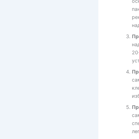
ос
па
ре
на
Пр
на
20
ус
Пр
са
кл
из
Пр
са
сп
ле