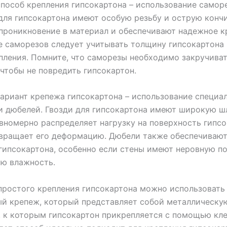
пособ крепления гипсокартона – использование саморе
ля гипсокартона имеют особую резьбу и острую кончи
проникновение в материал и обеспечивают надежное к
 саморезов следует учитывать толщину гипсокартона 
пления. Помните, что саморезы необходимо закручива
 чтобы не повредить гипсокартон.
ариант крепежа гипсокартона – использование специа
и дюбелей. Гвозди для гипсокартона имеют широкую ш
вномерно распределяет нагрузку на поверхность гипсо
твращает его деформацию. Дюбели также обеспечиваю
гипсокартона, особенно если стены имеют неровную п
ю влажность.
простого крепления гипсокартона можно использовать
й крепеж, который представляет собой металлическу
, к которым гипсокартон прикрепляется с помощью кле