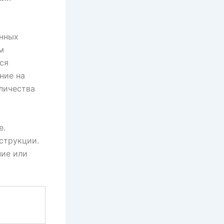
анных
м
ся
ние на
личества
е.
струкции.
ние или