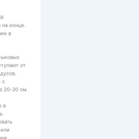
ой
 на конце.
ник в
тыковых
ступают от
адусов.
 с
 20-30 см.
о в
ть
овать
 или
ния