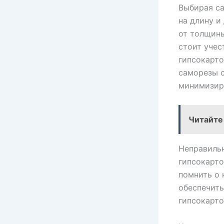
Выбирая са
на длину и
от толщины
стоит учес
гипсокарто
саморезы с
минимизир
Читайте
Неправиль
гипсокарто
помнить о 
обеспечить
гипсокарто