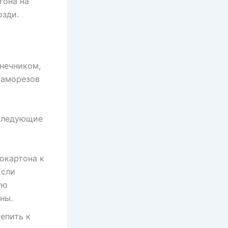
тона на
озди.
нечником,
саморезов
 следующие
окартона к
Если
ую
ны.
епить к