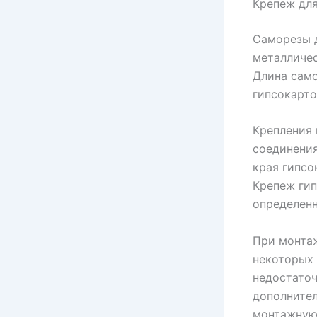
Крепеж для
Саморезы д
металличес
Длина само
гипсокарто
Крепления
соединения
края гипсо
Крепеж гип
определенн
При монтаж
некоторых 
недостаточ
дополнител
монтажную 