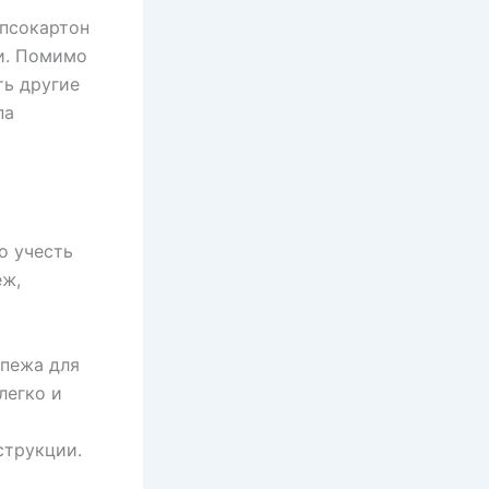
ипсокартон
и. Помимо
ть другие
па
о учесть
еж,
пежа для
легко и
струкции.