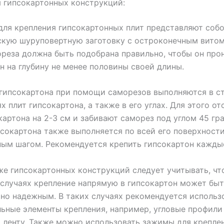
 гипсокартонных конструкций:
ля крепления гипсокартонных плит представляют соб
кую шуруповертную заготовку с остроконечным витом
реза должна быть подобрана правильно, чтобы он про
н на глубину не менее половины своей длины.
 гипсокартона при помощи саморезов выполняются в с
х плит гипсокартона, а также в его углах. Для этого от
картона на 2-3 см и забивают саморез под углом 45 гр
сокартона также выполняется по всей его поверхности
ым шагом. Рекомендуется крепить гипсокартон каждые
е гипсокартонных конструкций следует учитывать, чт
случаях крепление напрямую в гипсокартон может бы
но надежным. В таких случаях рекомендуется использ
ьные элементы крепления, например, угловые профили
ленту. Также можно использовать зажимы для крепле