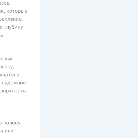
зов.
к, которые
репление.
и глубину
ть
льных
ляпку,
картона,
т надежное
оверхность
ю полосу
я или