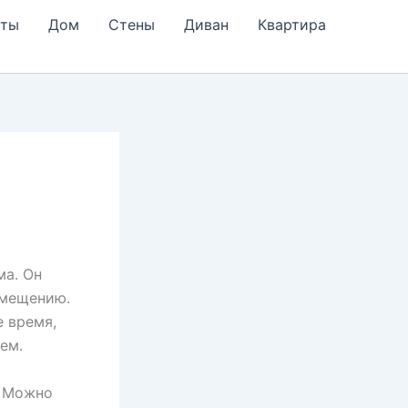
еты
Дом
Стены
Диван
Квартира
ма. Он
омещению.
е время,
ем.
! Можно