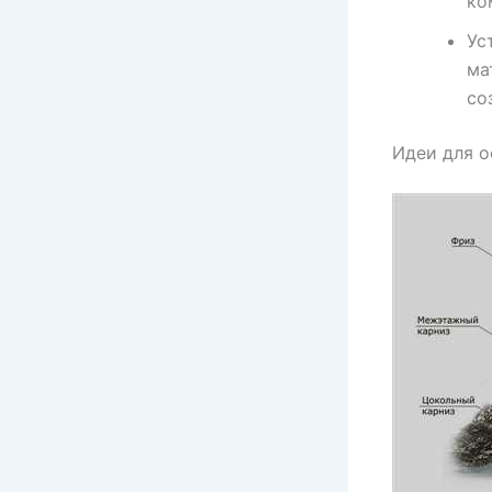
ко
Ус
ма
со
Идеи для о