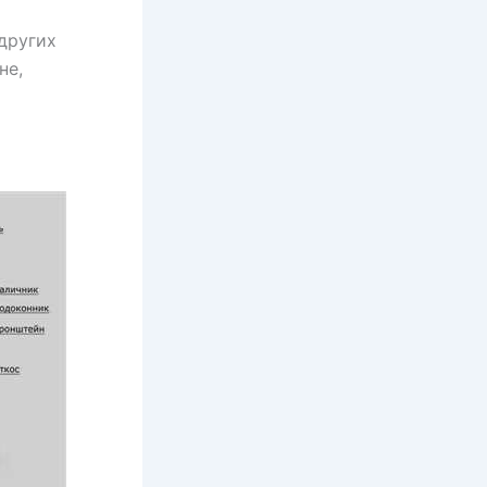
других
не,