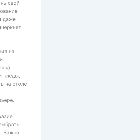
знь свой
зование
и даже
дчеркнет
ния на
 и
окна
и пледы,
ь на столе
е
рьере.
разие
выбрать
я. Важно