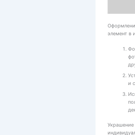
Оформление
элемент в 
Фо
фо
др
Ус
и 
Ис
по
де
Украшение 
индивидуал