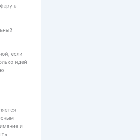
феру в
льный
ной, если
олько идей
ую
ляется
есным
нимание и
ыть