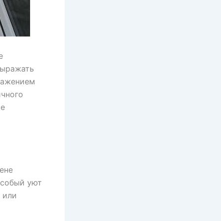
е
выражать
бражением
ичного
те
ене
особый уют
 или