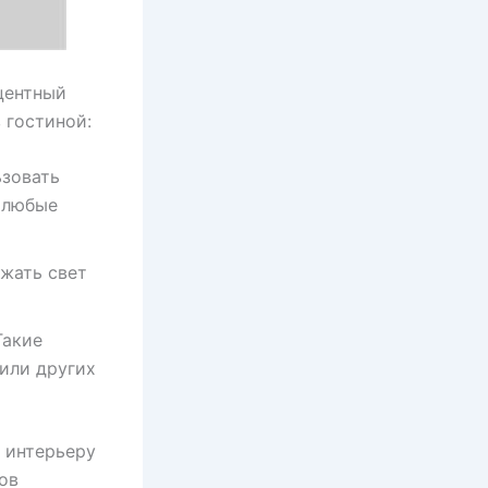
центный
 гостиной:
ьзовать
 любые
ажать свет
Такие
 или других
 интерьеру
ов