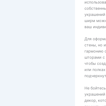
использова
собственны
украшений 
ширм можно
ваш индиви
Для оформл
стены, но 
гармонию 
шторами с 
чтобы созд
или полках
подчеркнут
Не бойтесь
украшений
декор, кот