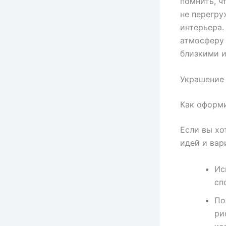
помнить, ч
не перегру
интерьера.
атмосферу 
близкими и
Украшение 
Как оформи
Если вы хо
идей и вар
Ис
сп
По
ри