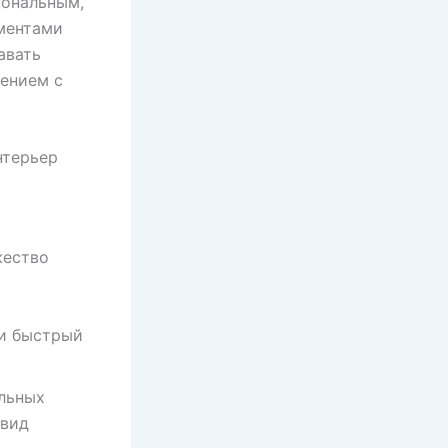
иональным,
ементами
авать
щением с
нтерьер
жество
 и быстрый
альных
 вид