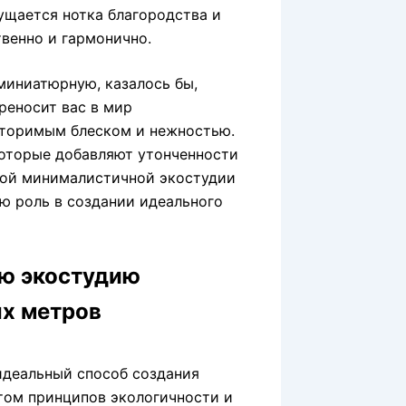
ущается нотка благородства и
твенно и гармонично.
миниатюрную, казалось бы,
реносит вас в мир
овторимым блеском и нежностью.
которые добавляют утонченности
той минималистичной экостудии
ою роль в создании идеального
ю экостудию
ых метров
идеальный способ создания
етом принципов экологичности и