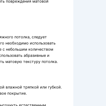
ать повреждения матовой
яжного потолка, следует
ого необходимо использовать
де с небольшим количеством
спользовать абразивные и
ить матовую текстуру потолка.
кой влажной тряпкой или губкой.
вое покрытие.
высохнуть естественным