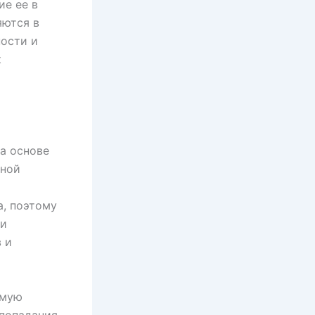
ие ее в
яются в
ности и
к
а основе
ьной
, поэтому
ни
 и
емую