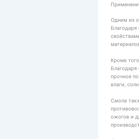
Применени
Одним из о
Благодаря 
свойствами
материалов,
Кроме того
Благодаря 
прочное по
влаги, сол
Смола такж
противовос
ожогов и д
производст