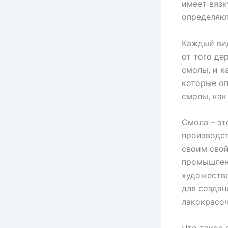
имеет вязк
определяют
Каждый вид
от того де
смолы, и к
которые оп
смолы, как
Смола – эт
производст
своим свой
промышленн
художестве
для создан
лакокрасоч
Что такое 