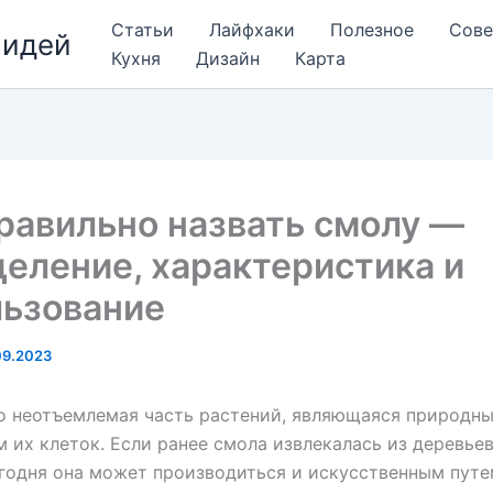
Статьи
Лайфхаки
Полезное
Сов
 идей
Кухня
Дизайн
Карта
равильно назвать смолу —
еление, характеристика и
льзование
09.2023
о неотъемлемая часть растений, являющаяся природн
 их клеток. Если ранее смола извлекалась из деревье
егодня она может производиться и искусственным путе