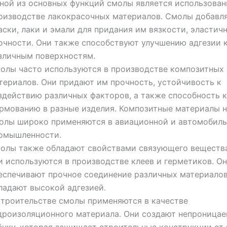
ной из основных функций смолы является использован
оизводстве лакокрасочных материалов. Смолы добавл
аски, лаки и эмали для придания им вязкости, эластич
очности. Они также способствуют улучшению адгезии 
зличным поверхностям.
олы часто используются в производстве композитных
териалов. Они придают им прочность, устойчивость к
здействию различных факторов, а также способность к
рмованию в разные изделия. Композитные материалы н
олы широко применяются в авиационной и автомобил
омышленности.
олы также обладают свойствами связующего вещества
и используются в производстве клеев и герметиков. О
еспечивают прочное соединение различных материалов
ладают высокой адгезией.
строительстве смолы применяются в качестве
дроизоляционного материала. Они создают непроница