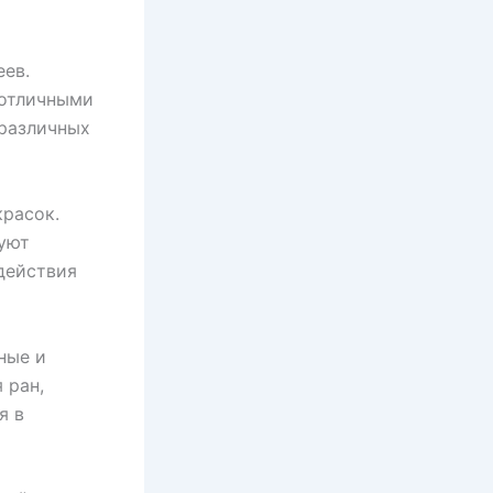
еев.
 отличными
 различных
красок.
зуют
действия
ные и
 ран,
я в