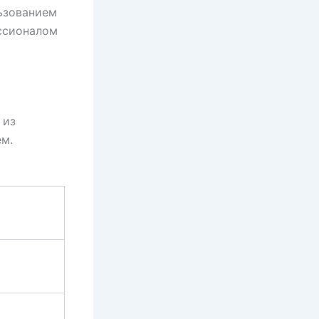
ьзованием
ссионалом
 из
м.