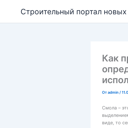
Перейти
Строительный портал новых
к
содержимому
Как п
опред
испо
От
admin
/
11.
Смола – эт
выделением
виде, то с