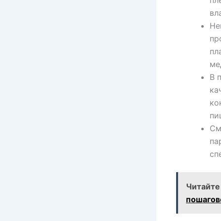
пл
вл
Не
пр
пл
ме
В 
ка
ко
пи
См
па
сп
Читайте
пошагов