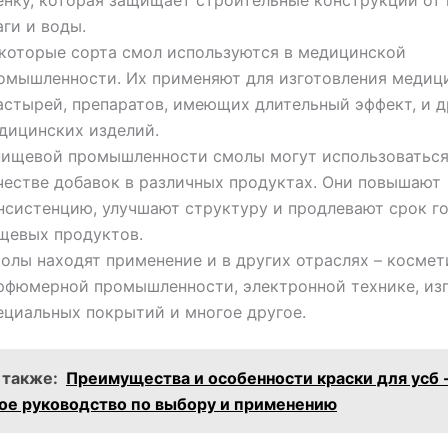
ёнку, которая защищает строительные конструкции от
аги и воды.
которые сорта смол используются в медицинской
омышленности. Их применяют для изготовления медиц
астырей, препаратов, имеющих длительный эффект, и д
дицинских изделий.
пищевой промышленности смолы могут использоваться
честве добавок в различных продуктах. Они повышают
нсистенцию, улучшают структуру и продлевают срок г
щевых продуктов.
олы находят применение и в других отраслях – космет
рфюмерной промышленности, электронной технике, из
ециальных покрытий и многое другое.
 также:
Преимущества и особенности краски для усб 
ое руководство по выбору и применению