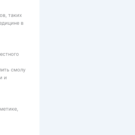
ов, таких
медицине в
вестного
лить смолу
и и
метике,