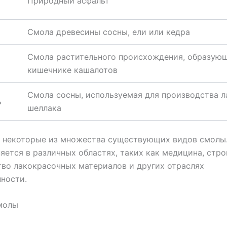
Природный асфальт
Смола древесины сосны, ели или кедра
Смола растительного происхождения, образующ
кишечнике кашалотов
Смола сосны, используемая для производства л
ь
шеллака
о некоторые из множества существующих видов смолы.
яется в различных областях, таких как медицина, стро
во лакокрасочных материалов и других отраслях
ности.
молы