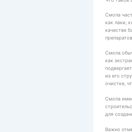
Смола част
как лаки, 
качестве б
препаратов
Смола обыч
как экстра
подвергает
из его стр
очистке, ч
Смола имее
строительс
для создан
Важно отме