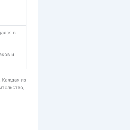
аяся в
аков и
 Каждая из
ительство,