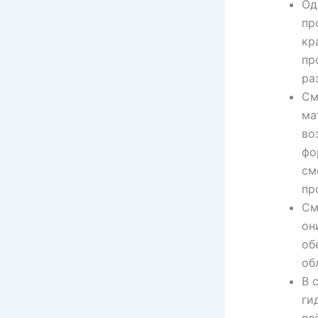
Од
пр
кр
пр
ра
См
ма
во
фо
см
пр
См
он
об
об
В 
ги