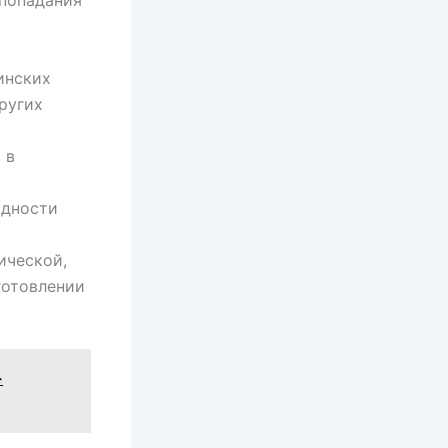
 попадания
инских
ругих
 в
одности
ической,
готовлении
-