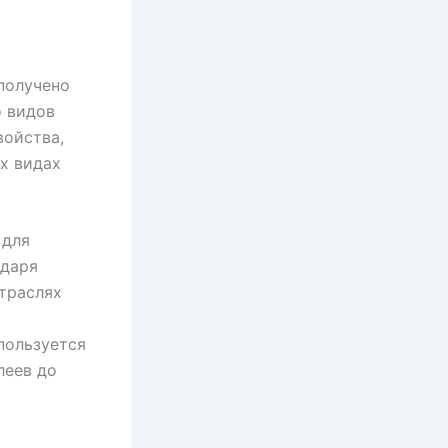
получено
о видов
войства,
х видах
 для
одаря
отраслях
пользуется
леев до