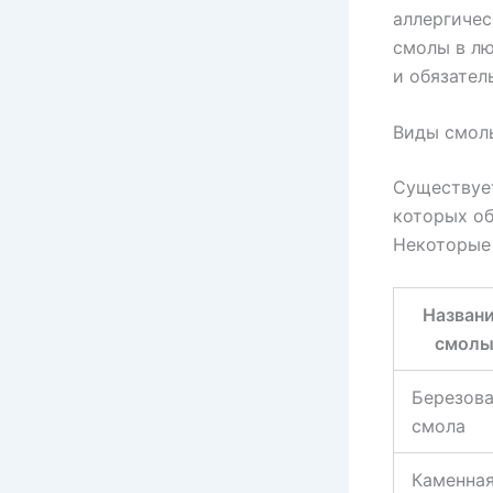
аллергичес
смолы в л
и обязател
Виды смол
Существует
которых о
Некоторые 
Назван
смол
Березов
смола
Каменна