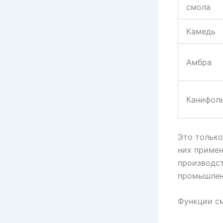
смола
Камедь
Амбра
Канифол
Это тольк
них примен
производст
промышлен
Функции с