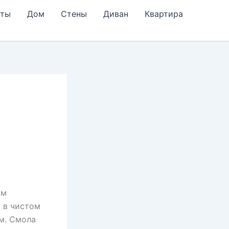
еты
Дом
Стены
Диван
Квартира
ым
в в чистом
м. Смола