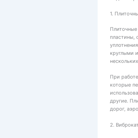
1. Плиточ
Плиточные
пластины, 
уплотнения
круглыми и
нескольких
При работ
которые пе
использова
другие. П
дорог, аэр
2. Виброка