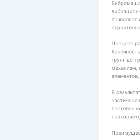
Вибромашин
вибрационн
позволяет 
строительн
Процесс ра
Конечность
грунт до т
механизм, 
элементов.
В результа
частичное 
постепенно
повторяетс
Преимущес