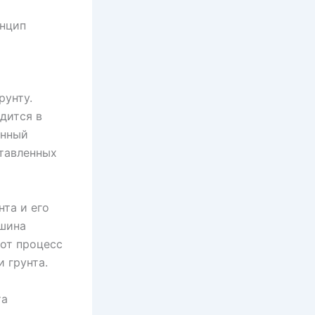
инцип
рунту.
дится в
онный
ставленных
нта и его
ашина
тот процесс
 грунта.
та