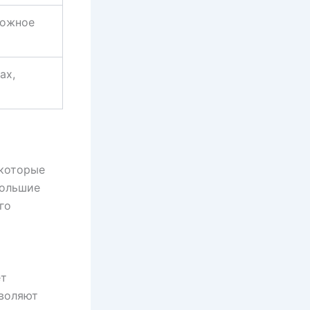
рожное
ах,
 которые
большие
го
ет
зволяют