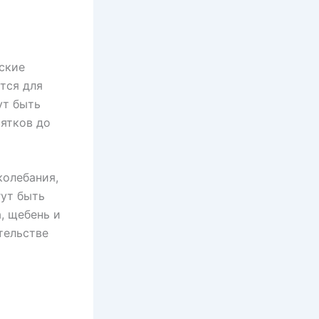
ские
тся для
ут быть
ятков до
олебания,
гут быть
а, щебень и
тельстве