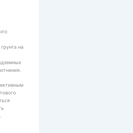
что
грунта на
одземных
отнения.
фективным
тового
ться
ть
.