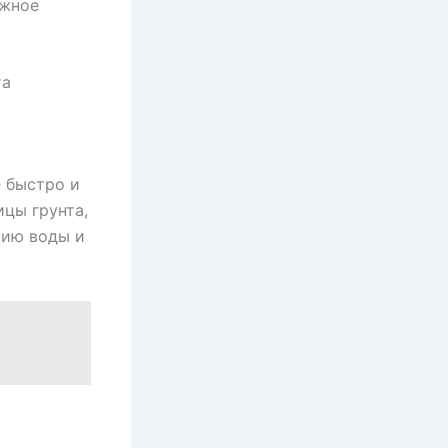
ежное
та
 быстро и
ицы грунта,
нию воды и