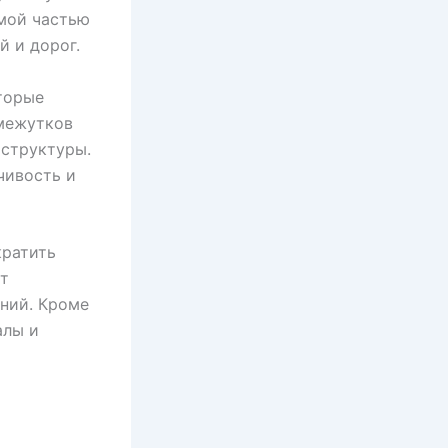
емой частью
й и дорог.
торые
омежутков
 структуры.
чивость и
кратить
ет
ний. Кроме
алы и