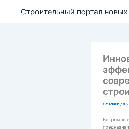
Перейти
Строительный портал новых
к
содержимому
Инно
эффек
совр
стро
От
admin
/
05
Вибромашин
предназнач