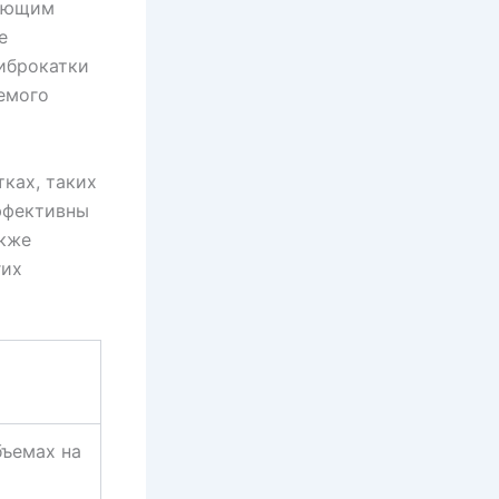
рующим
е
Виброкатки
емого
тках, таких
ффективны
акже
гих
бъемах на