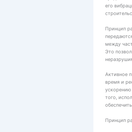
его вибрац
строительс
Принцип р
передаются
между част
Это позвол
неразруши
Активное п
время и ре
ускорению 
того, испо
обеспечить
Принцип р