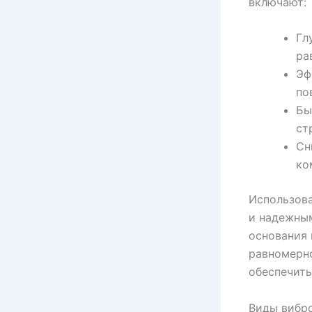
включают:
Гл
ра
Эф
по
Бы
ст
Сн
ко
Использова
и надежны
основания 
равномерно
обеспечить
Виды вибро