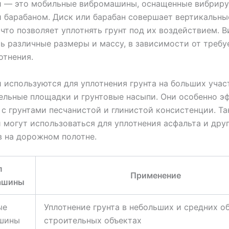
и — это мобильные вибромашины, оснащенные вибри
 барабаном. Диск или барабан совершает вертикальны
 что позволяет уплотнять грунт под их воздействием. 
ь различные размеры и массу, в зависимости от требу
отнения.
 используются для уплотнения грунта на больших учас
ельные площадки и грунтовые насыпи. Они особенно э
 с грунтами песчанистой и глинистой консистенции. Т
 могут использоваться для уплотнения асфальта и дру
 на дорожном полотне.
п
Применение
ашины
ые
Уплотнение грунта в небольших и средних о
шины
строительных объектах