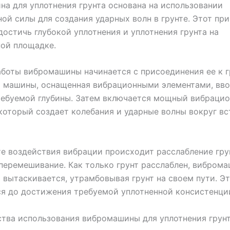
а для уплотнения грунта основана на использовании
ой силы для создания ударных волн в грунте. Этот пр
достичь глубокой уплотнения и уплотнения грунта на
ой площадке.
боты вибромашины начинается с присоединения ее к г
 машины, оснащенная вибрационными элементами, вво
ребуемой глубины. Затем включается мощный вибраци
который создает колебания и ударные волны вокруг в
те воздействия вибрации происходит расслабление гру
перемешивание. Как только грунт расслаблен, вибром
 вытаскивается, утрамбовывая грунт на своем пути. Э
я до достижения требуемой уплотненной консистенции
тва использования вибромашины для уплотнения грун