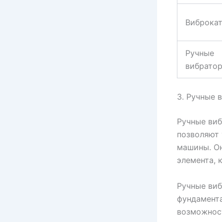
Виброка
Ручные
вибрато
3. Ручные 
Ручные виб
позволяют 
машины. Он
элемента, 
Ручные виб
фундамента
возможнос