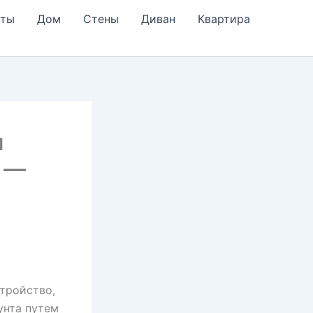
еты
Дом
Стены
Диван
Квартира
я
а —
тройство,
унта путем