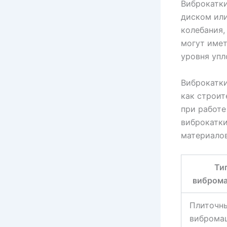
Виброкатк
диском или
колебания,
могут имет
уровня упл
Виброкатки
как строит
при работе
виброкатки
материалов
Ти
вибром
Плиточн
виброма