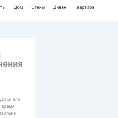
еты
Дом
Стены
Диван
Квартира
я
нения
уется для
т время
авильно