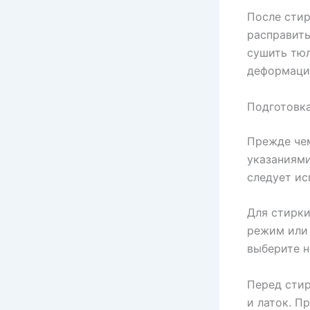
После стир
расправить
сушить тюл
деформаци
Подготовка
Прежде чем
указаниями
следует ис
Для стирки
режим или 
выберите 
Перед стир
и латок. П