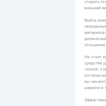
стирать эт
внешний в
Выбор режи
неправиль
материала
деликатный
отношение 
Не стоит з
средства д
теплой, а 
которые мо
вы сможет
шармом в т
Эффективн