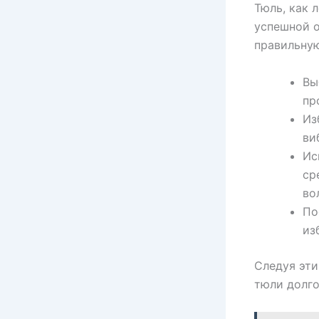
Тюль, как 
успешной о
правильную
Вы
пр
Из
ви
Ис
ср
во
По
из
Следуя эти
тюли долго