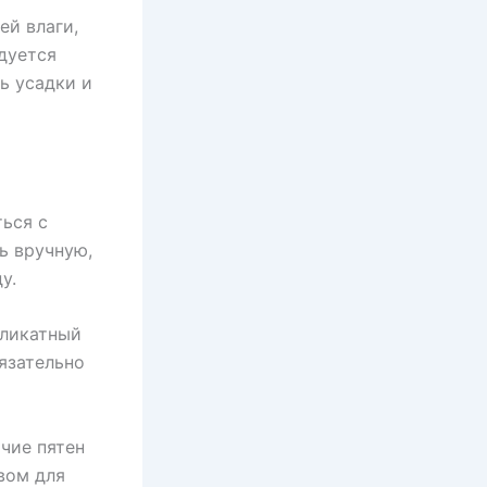
ей влаги,
дуется
ь усадки и
ься с
ь вручную,
у.
еликатный
язательно
чие пятен
вом для