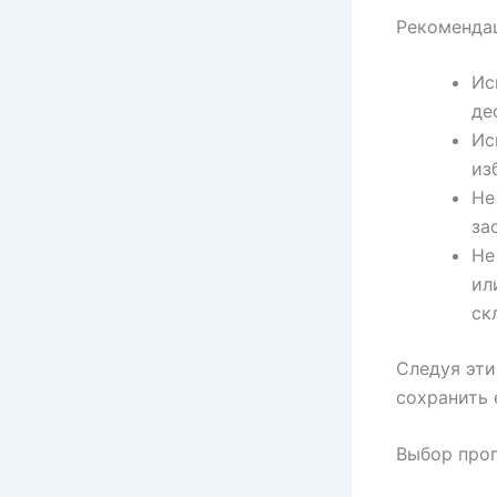
Рекомендац
Ис
де
Ис
из
Не
за
Не
ил
ск
Следуя эти
сохранить 
Выбор про