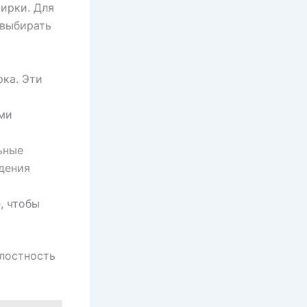
тирки. Для
 выбирать
ка. Эти
ми
ьные
дения
, чтобы
елостность