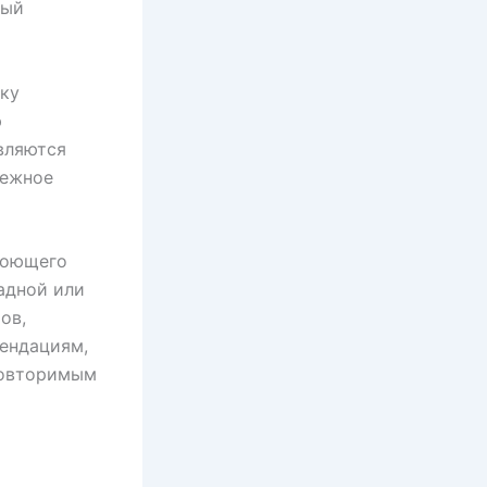
ный
ьку
ю
вляются
режное
моющего
адной или
ов,
мендациям,
повторимым