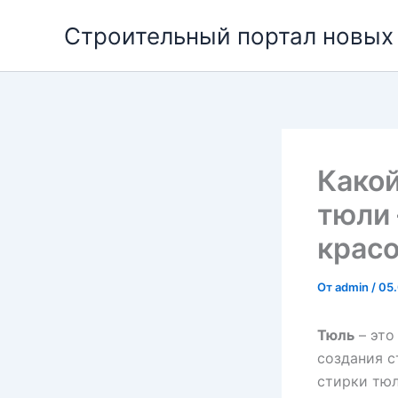
Перейти
Строительный портал новых
к
содержимому
Какой
тюли
красо
От
admin
/
05.
Тюль
– это
создания с
стирки тюл