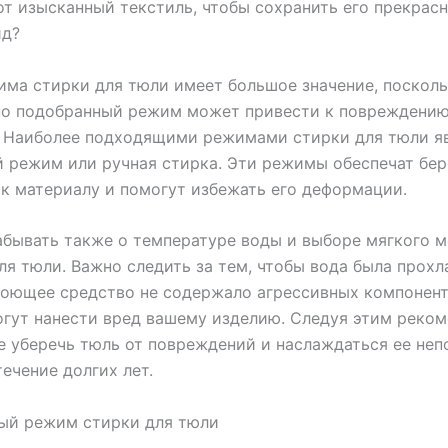
от изысканный текстиль, чтобы сохранить его прекрас
ид?
ма стирки для тюли имеет большое значение, поскол
но подобранный режим может привести к повреждени
. Наиболее подходящими режимами стирки для тюли я
 режим или ручная стирка. Эти режимы обеспечат бе
к материалу и помогут избежать его деформации.
абывать также о температуре воды и выборе мягкого 
ля тюли. Важно следить за тем, чтобы вода была прохл
моющее средство не содержало агрессивных компонент
гут нанести вред вашему изделию. Следуя этим реко
е уберечь тюль от повреждений и наслаждаться ее не
ечение долгих лет.
ый режим стирки для тюли