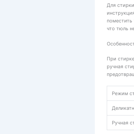
Для стирки
инструкция
поместить 
что тюль н
Особеннос
При стирке
ручная ст
предотвра
Режим с
Деликатн
Ручная с