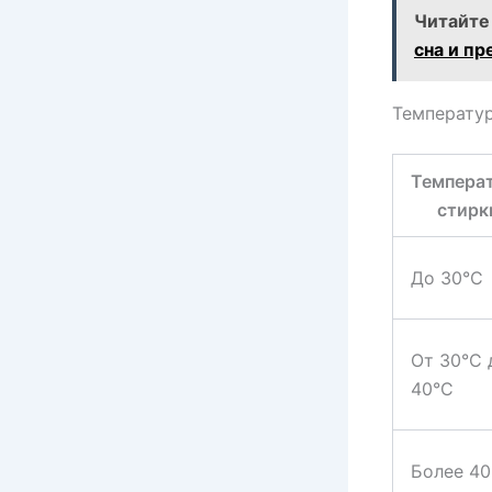
Читайте
сна и п
Температу
Темпера
стирк
До 30°С
От 30°С 
40°С
Более 40