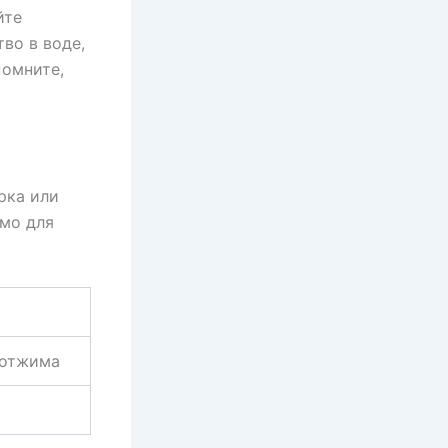
йте
во в воде,
Помните,
рка или
мо для
 отжима