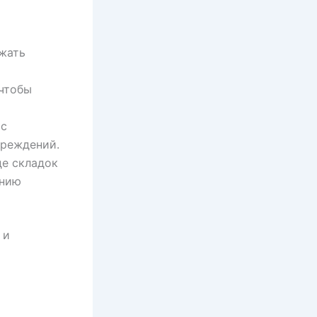
ежать
чтобы
 с
вреждений.
де складок
анию
 и