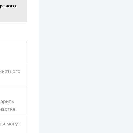
ртного
икатного
верить
частке.
ры могут