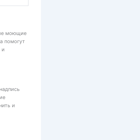
кие моющие
ва помогут
 и
надпись
ие
нить и