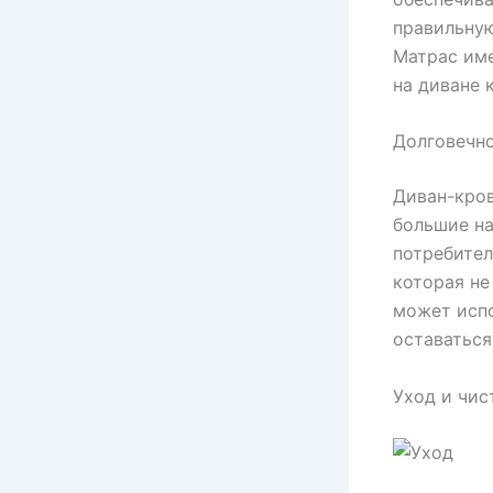
правильную
Матрас име
на диване 
Долговечн
Диван-кров
большие на
потребител
которая не
может испо
оставаться
Уход и чис