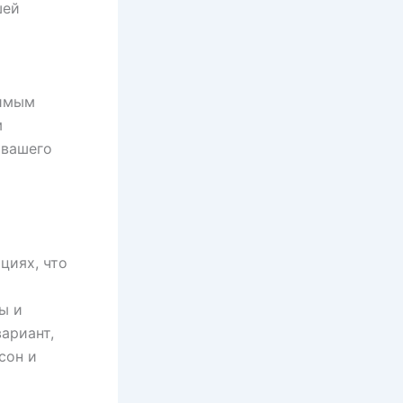
шей
нимым
м
 вашего
циях, что
ы и
ариант,
сон и