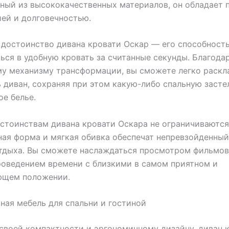
ный из высококачественных материалов, он обладает 
ей и долговечностью.
 достоинство дивана кровати Оскар — его способност
ься в удобную кровать за считанные секунды. Благода
у механизму трансформации, вы сможете легко раскл
 диван, сохраняя при этом какую-либо спальную заст
ое белье.
стоинствам дивана кровати Оскара не ограничиваются
ая форма и мягкая обивка обеспечат непревзойденны
тдыха. Вы сможете наслаждаться просмотром фильмов
роведением времени с близкими в самом приятном и
ющем положении.
ная мебель для спальни и гостиной
своей компактности и эргономичному дизайну, диван 