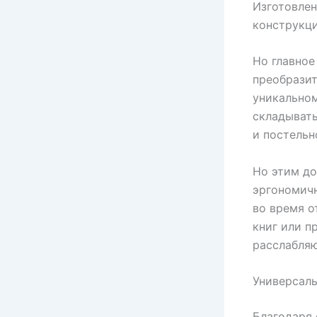
Изготовлен
конструкци
Но главное
преобразит
уникальном
складывать
и постельн
Но этим до
эргономичн
во время о
книг или п
расслабля
Универсаль
Благодаря 