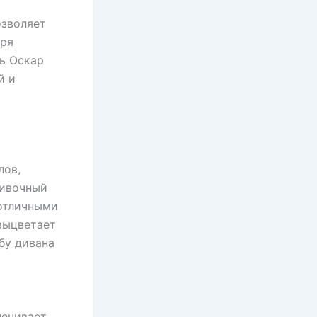
озволяет
аря
ь Оскар
й и
лов,
бивочный
 отличными
выцветает
бу дивана
печивает