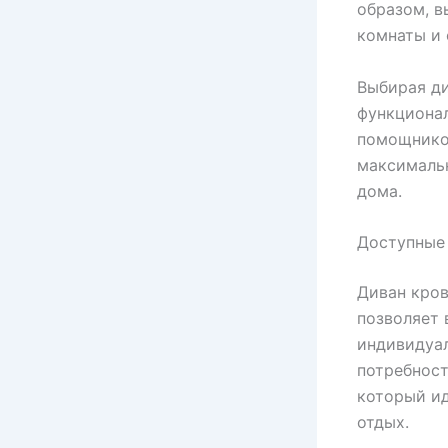
образом, в
комнаты и 
Выбирая ди
функционал
помощнико
максималь
дома.
Доступные
Диван кров
позволяет
индивидуал
потребност
который ид
отдых.