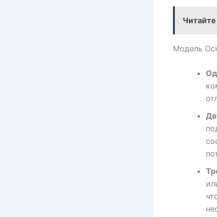
Читайте
Модель Оск
Од
ко
от
Дв
по
со
по
Тр
ил
чт
не