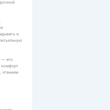
прочной
ь
ря
адывать и
елитьельную
 — его
й комфорт
, чтением
кровать