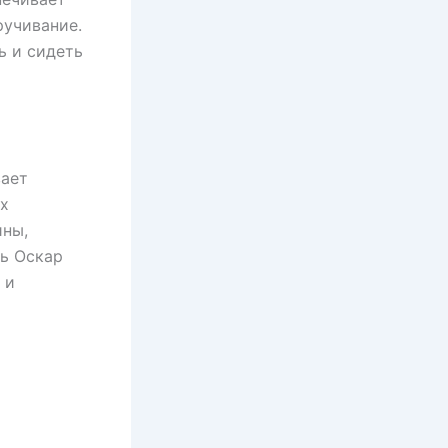
ручивание.
ь и сидеть
вает
их
ины,
ть Оскар
 и