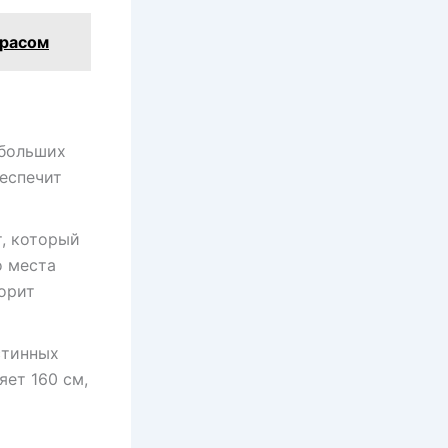
трасом
ебольших
еспечит
, который
о места
ворит
стинных
яет 160 см,