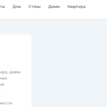
еты
Дом
Стены
Диван
Квартира
ера, диван
ния.
ый
.
нности.