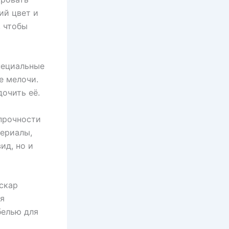
ий цвет и
, чтобы
пециальные
е мелочи.
очить её.
 прочности
териалы,
ид, но и
скар
ся
белью для