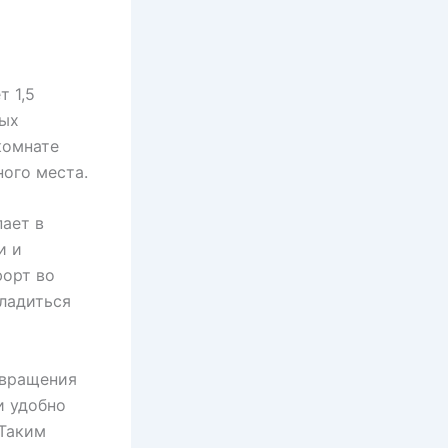
 1,5
ных
комнате
ного места.
пает в
и и
форт во
сладиться
евращения
и удобно
 Таким